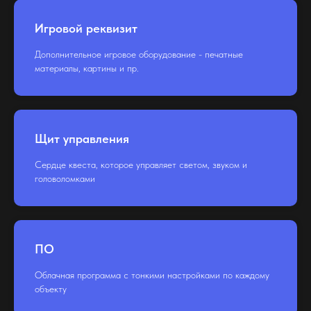
Игровой реквизит
Дополнительное игровое оборудование - печатные
материалы, картины и пр.
Щит управления
Сердце квеста, которое управляет светом, звуком и
головоломками
ПО
Облачная программа с тонкими настройками по каждому
объекту