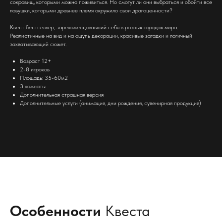
сокровищ, которыми можно поживиться. Но смогут ли они выбраться и обойти все
ловушки, которыми древнее племя окружило свои драгоценности?
Квест бестселлер, зарекомендовавший себя в разных городах мира.
Реалистичные на вид и на ощупь декорации, красивые загадки и логичный
захватывающий сюжет.
Возраст 12+
2-8 игроков
Площадь: 35-60м2
3 комнаты
Дополнительная страшная версия
Дополнительные услуги (анимация, дни рождения, сувенирная продукция)
Особенности
Квеста