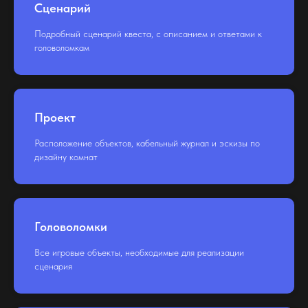
Сценарий
Подробный сценарий квеста, с описанием и ответами к
головоломкам
Проект
Расположение объектов, кабельный журнал и эскизы по
дизайну комнат
Головоломки
Все игровые объекты, необходимые для реализации
сценария